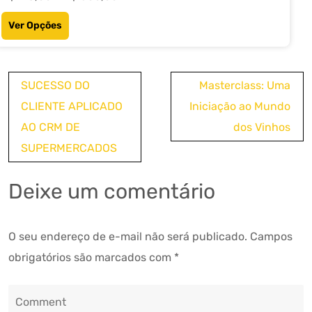
range:
Este
Ver Opções
R$ 115,00
produto
through
tem
R$ 300,00
Navegação
várias
SUCESSO DO
Masterclass: Uma
de
variantes.
CLIENTE APLICADO
Iniciação ao Mundo
Post
As
AO CRM DE
dos Vinhos
opções
SUPERMERCADOS
podem
Deixe um comentário
ser
escolhidas
na
O seu endereço de e-mail não será publicado.
Campos
página
obrigatórios são marcados com
*
do
produto