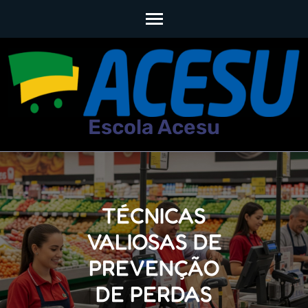
Skip
to
content
(Press
Escola Acesu
Enter)
TÉCNICAS
VALIOSAS DE
PREVENÇÃO
DE PERDAS