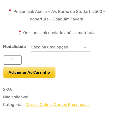
Presencial: Acesu – Av. Barão de Studart, 2500 –
cobertura – Joaquim Távora
On-line: Link enviado após a matrícula
Modalidade
TÉCNICAS
VALIOSAS
Adicionar Ao Carrinho
DE
PREVENÇÃO
DE
SKU:
PERDAS
Não aplicável
quantidade
Categorias:
Cursos Online
,
Cursos Presenciais