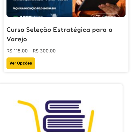
Curso Seleção Estratégica para o
Varejo
Price
R$
115,00
–
R$
300,00
range:
Este
Ver Opções
R$ 115,00
produto
through
tem
R$ 300,00
várias
variantes.
As
opções
podem