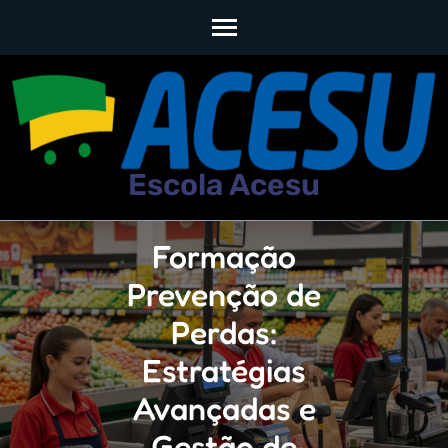
Skip
to
content
(Press
Escola Acesu
Enter)
Formação
Prevenção de
Perdas:
Estratégias
Avançadas e
Gestão de