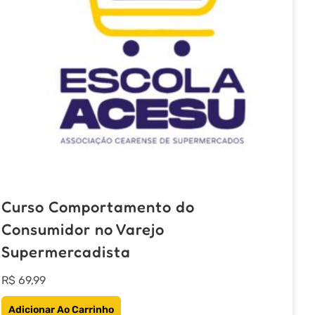
ser
escolhidas
na
página
do
produto
Curso Comportamento do
Consumidor no Varejo
Supermercadista
R$
69,99
Adicionar Ao Carrinho