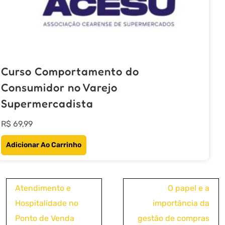
Curso Comportamento do
Consumidor no Varejo
Supermercadista
R$
69,99
Adicionar Ao Carrinho
Navegação
Atendimento e
O papel e a
de
Hospitalidade no
importância da
Post
Ponto de Venda
gestão de compras